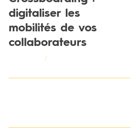
digitaliser les
mobilités de vos
collaborateurs
23 février 2023
/
Précédent :
Comment réussir le Reboarding de
vos employés en 13 étapes ?
Suivant :
Preboarding et Onboarding :
digitaliser l’intégration de vos recrues