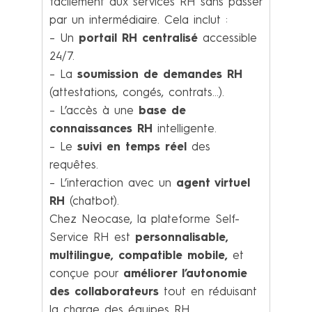
facilement aux services RH sans passer
par un intermédiaire. Cela inclut :
– Un
portail RH centralisé
accessible
24/7.
– La
soumission de demandes RH
(attestations, congés, contrats…).
– L’accès à une
base de
connaissances RH
intelligente.
– Le
suivi en temps réel
des
requêtes.
– L’interaction avec un
agent virtuel
RH
(chatbot).
Chez Neocase, la plateforme Self-
Service RH est
personnalisable,
multilingue, compatible mobile,
et
conçue pour
améliorer l’autonomie
des collaborateurs
tout en réduisant
la charge des équipes RH.