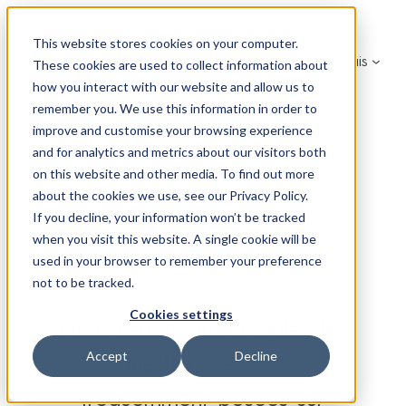
Aller
au
This website stores cookies on your computer.
Français
contenu
These cookies are used to collect information about
how you interact with our website and allow us to
remember you. We use this information in order to
improve and customise your browsing experience
and for analytics and metrics about our visitors both
on this website and other media. To find out more
about the cookies we use, see our Privacy Policy.
If you decline, your information won’t be tracked
FAQ
when you visit this website. A single cookie will be
used in your browser to remember your preference
not to be tracked.
Cookies settings
Nous répondons à toutes les
Accept
Decline
questions les plus
fréquemment posées sur