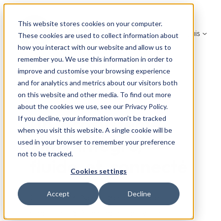
Aller
au
This website stores cookies on your computer.
Français
contenu
These cookies are used to collect information about
how you interact with our website and allow us to
remember you. We use this information in order to
improve and customise your browsing experience
and for analytics and metrics about our visitors both
on this website and other media. To find out more
about the cookies we use, see our Privacy Policy.
Un écosystème
If you decline, your information won’t be tracked
when you visit this website. A single cookie will be
SIRH intégré,
used in your browser to remember your preference
not to be tracked.
fluide et connecté
Cookies settings
Accept
Decline
Connectez Neocase en toute
simplicité à l’ensemble de votre