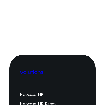
Solutions
Neocase HR
Neocase HR Ready