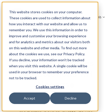
Aller
au
This website stores cookies on your computer.
Français
contenu
These cookies are used to collect information about
how you interact with our website and allow us to
remember you. We use this information in order to
improve and customise your browsing experience
and for analytics and metrics about our visitors both
on this website and other media. To find out more
about the cookies we use, see our Privacy Policy.
Tous les modules
If you decline, your information won’t be tracked
when you visit this website. A single cookie will be
des solutions RH
used in your browser to remember your preference
not to be tracked.
Neocase
Cookies settings
Accept
Decline
Découvrez notre offre complète et