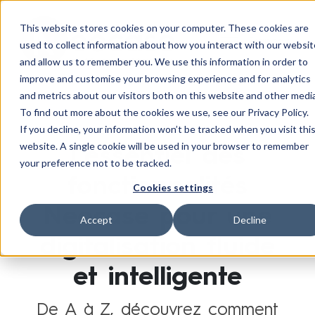
Aller
au
This website stores cookies on your computer. These cookies are
contenu
Français
used to collect information about how you interact with our websit
and allow us to remember you. We use this information in order to
improve and customise your browsing experience and for analytics
and metrics about our visitors both on this website and other media
To find out more about the cookies we use, see our Privacy Policy.
If you decline, your information won’t be tracked when you visit thi
L’essentiel des
website. A single cookie will be used in your browser to remember
your preference not to be tracked.
fonctionnalités
Cookies settings
Neocase pour une
Accept
Decline
digitalisation fluide
et intelligente
De A à Z, découvrez comment