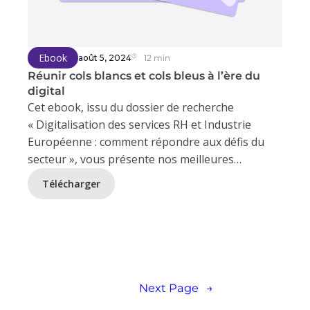
Ebook
août 5, 2024
12 min
Réunir cols blancs et cols bleus à l’ère du
digital
Cet ebook, issu du dossier de recherche
« Digitalisation des services RH et Industrie
Européenne : comment répondre aux défis du
secteur », vous présente nos meilleures
pratiques de réunir les cols blancs et les cols
Télécharger
bleus à l’ère du digital.
1
2
3
…
5
Next Page
→