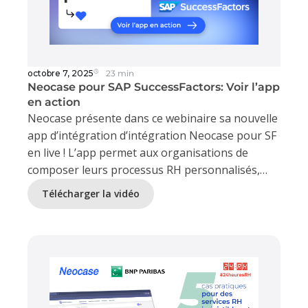
octobre 7, 2025
23 min
Neocase pour SAP SuccessFactors: Voir l’app
en action
Neocase présente dans ce webinaire sa nouvelle
app d’intégration d’intégration Neocase pour SF
en live ! L’app permet aux organisations de
composer leurs processus RH personnalisés,
comme le preboarding, à partir des données de
Télécharger la vidéo
leur Core HR SAP SF tout en garantissant leur
unicité. Grâce à une interface de mapping no-
code, les utilisateurs sélectionnent les données à
synchroniser, y compris les champs
personnalisés. Le déclenchement multi-étapes
permet ensuite de lancer automatiquement des
parcours RH complets, sans développement